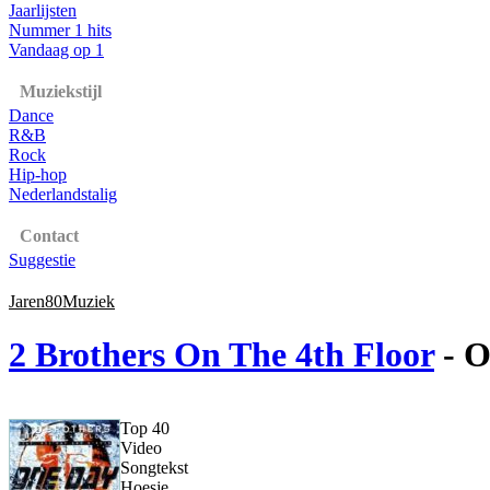
Jaarlijsten
Nummer 1 hits
Vandaag op 1
Muziekstijl
Dance
R&B
Rock
Hip-hop
Nederlandstalig
Contact
Suggestie
Jaren80Muziek
2 Brothers On The 4th Floor
- O
Top 40
Video
Songtekst
Hoesje