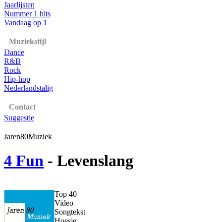
Jaarlijsten
Nummer 1 hits
Vandaag op 1
Muziekstijl
Dance
R&B
Rock
Hip-hop
Nederlandstalig
Contact
Suggestie
Jaren80Muziek
4 Fun
- Levenslang
Top 40
Video
Songtekst
Hoesje