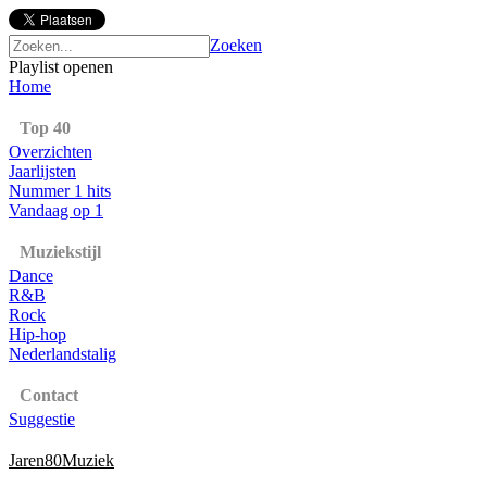
Zoeken
Playlist openen
Home
Top 40
Overzichten
Jaarlijsten
Nummer 1 hits
Vandaag op 1
Muziekstijl
Dance
R&B
Rock
Hip-hop
Nederlandstalig
Contact
Suggestie
Jaren80Muziek