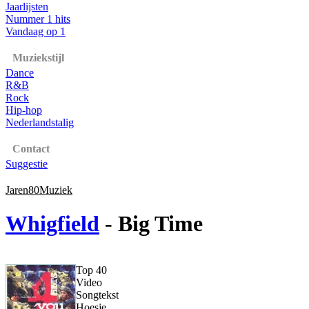
Jaarlijsten
Nummer 1 hits
Vandaag op 1
Muziekstijl
Dance
R&B
Rock
Hip-hop
Nederlandstalig
Contact
Suggestie
Jaren80Muziek
Whigfield
- Big Time
Top 40
Video
Songtekst
Hoesje