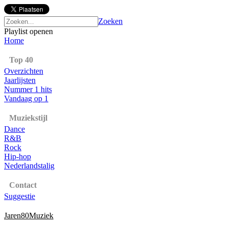
Zoeken
Playlist openen
Home
Top 40
Overzichten
Jaarlijsten
Nummer 1 hits
Vandaag op 1
Muziekstijl
Dance
R&B
Rock
Hip-hop
Nederlandstalig
Contact
Suggestie
Jaren80Muziek