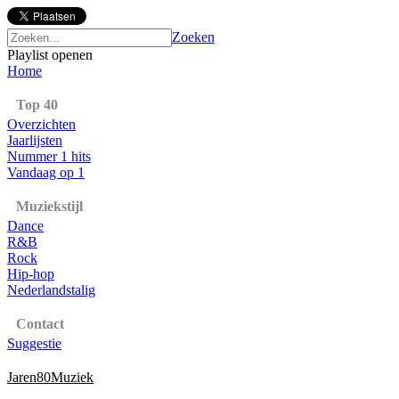
Zoeken
Playlist openen
Home
Top 40
Overzichten
Jaarlijsten
Nummer 1 hits
Vandaag op 1
Muziekstijl
Dance
R&B
Rock
Hip-hop
Nederlandstalig
Contact
Suggestie
Jaren80Muziek