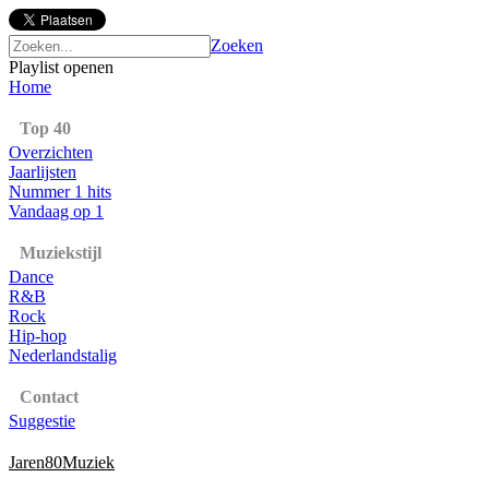
Zoeken
Playlist openen
Home
Top 40
Overzichten
Jaarlijsten
Nummer 1 hits
Vandaag op 1
Muziekstijl
Dance
R&B
Rock
Hip-hop
Nederlandstalig
Contact
Suggestie
Jaren80Muziek