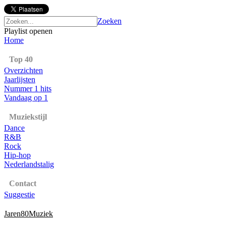
Zoeken
Playlist openen
Home
Top 40
Overzichten
Jaarlijsten
Nummer 1 hits
Vandaag op 1
Muziekstijl
Dance
R&B
Rock
Hip-hop
Nederlandstalig
Contact
Suggestie
Jaren80Muziek