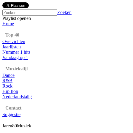
Zoeken
Playlist openen
Home
Top 40
Overzichten
Jaarlijsten
Nummer 1 hits
Vandaag op 1
Muziekstijl
Dance
R&B
Rock
Hip-hop
Nederlandstalig
Contact
Suggestie
Jaren80Muziek