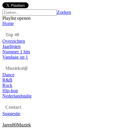
Zoeken
Playlist openen
Home
Top 40
Overzichten
Jaarlijsten
Nummer 1 hits
Vandaag op 1
Muziekstijl
Dance
R&B
Rock
Hip-hop
Nederlandstalig
Contact
Suggestie
Jaren80Muziek