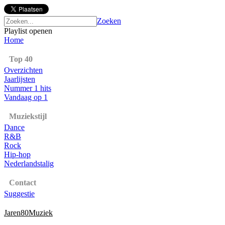
Zoeken
Playlist openen
Home
Top 40
Overzichten
Jaarlijsten
Nummer 1 hits
Vandaag op 1
Muziekstijl
Dance
R&B
Rock
Hip-hop
Nederlandstalig
Contact
Suggestie
Jaren80Muziek