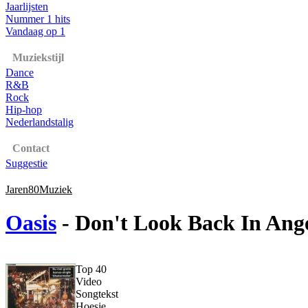
Jaarlijsten
Nummer 1 hits
Vandaag op 1
Muziekstijl
Dance
R&B
Rock
Hip-hop
Nederlandstalig
Contact
Suggestie
Jaren80Muziek
Oasis
- Don't Look Back In Ang
Top 40
Video
Songtekst
Hoesje