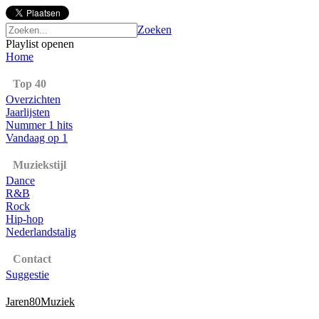
Zoeken
Playlist openen
Home
Top 40
Overzichten
Jaarlijsten
Nummer 1 hits
Vandaag op 1
Muziekstijl
Dance
R&B
Rock
Hip-hop
Nederlandstalig
Contact
Suggestie
Jaren80Muziek