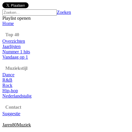
Zoeken
Playlist openen
Home
Top 40
Overzichten
Jaarlijsten
Nummer 1 hits
Vandaag op 1
Muziekstijl
Dance
R&B
Rock
Hip-hop
Nederlandstalig
Contact
Suggestie
Jaren80Muziek