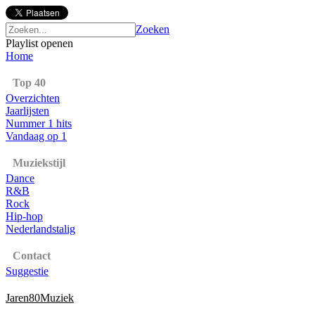
Zoeken
Playlist openen
Home
Top 40
Overzichten
Jaarlijsten
Nummer 1 hits
Vandaag op 1
Muziekstijl
Dance
R&B
Rock
Hip-hop
Nederlandstalig
Contact
Suggestie
Jaren80Muziek