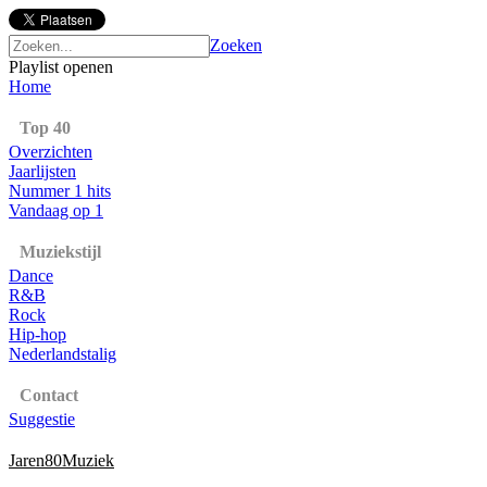
Zoeken
Playlist openen
Home
Top 40
Overzichten
Jaarlijsten
Nummer 1 hits
Vandaag op 1
Muziekstijl
Dance
R&B
Rock
Hip-hop
Nederlandstalig
Contact
Suggestie
Jaren80Muziek