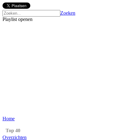
Zoeken
Playlist openen
Home
Top 40
Overzichten