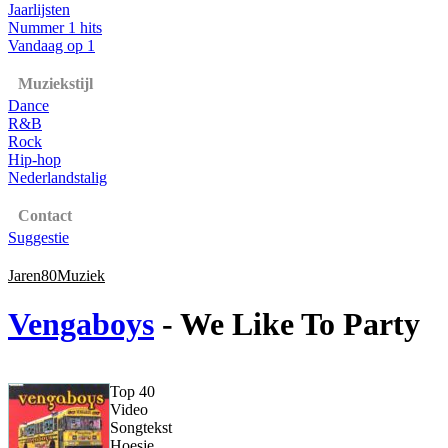
Jaarlijsten
Nummer 1 hits
Vandaag op 1
Muziekstijl
Dance
R&B
Rock
Hip-hop
Nederlandstalig
Contact
Suggestie
Jaren80Muziek
Vengaboys
- We Like To Party
Top 40
Video
Songtekst
Hoesje