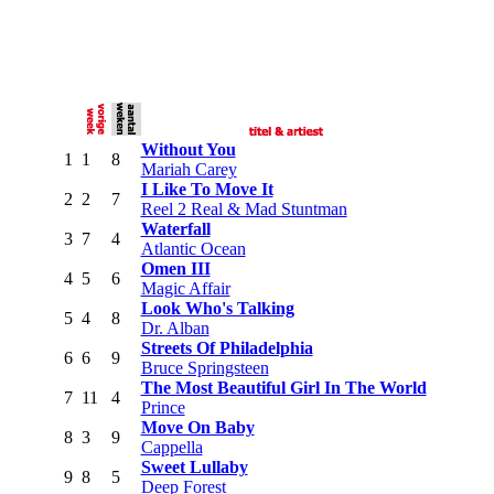
Without You
1
1
8
Mariah Carey
I Like To Move It
2
2
7
Reel 2 Real & Mad Stuntman
Waterfall
3
7
4
Atlantic Ocean
Omen III
4
5
6
Magic Affair
Look Who's Talking
5
4
8
Dr. Alban
Streets Of Philadelphia
6
6
9
Bruce Springsteen
The Most Beautiful Girl In The World
7
11
4
Prince
Move On Baby
8
3
9
Cappella
Sweet Lullaby
9
8
5
Deep Forest