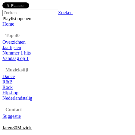
Zoeken
Playlist openen
Home
Top 40
Overzichten
Jaarlijsten
Nummer 1 hits
Vandaag op 1
Muziekstijl
Dance
R&B
Rock
Hip-hop
Nederlandstalig
Contact
Suggestie
Jaren80Muziek