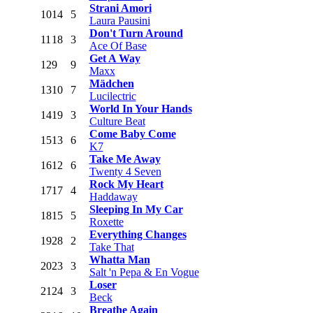
Strani Amori
10
14
5
Laura Pausini
Don't Turn Around
11
18
3
Ace Of Base
Get A Way
12
9
9
Maxx
Mädchen
13
10
7
Lucilectric
World In Your Hands
14
19
3
Culture Beat
Come Baby Come
15
13
6
K7
Take Me Away
16
12
6
Twenty 4 Seven
Rock My Heart
17
17
4
Haddaway
Sleeping In My Car
18
15
5
Roxette
Everything Changes
19
28
2
Take That
Whatta Man
20
23
3
Salt 'n Pepa & En Vogue
Loser
21
24
3
Beck
Breathe Again