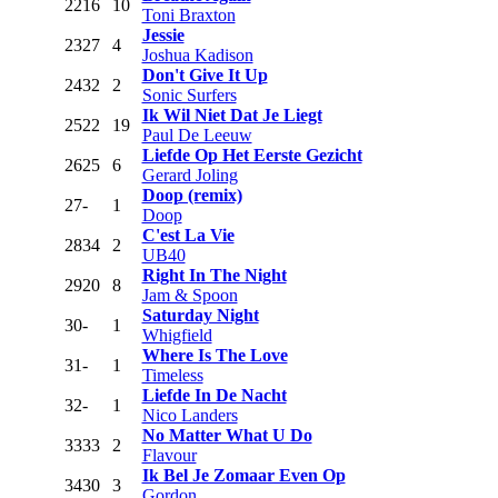
22
16
10
Toni Braxton
Jessie
23
27
4
Joshua Kadison
Don't Give It Up
24
32
2
Sonic Surfers
Ik Wil Niet Dat Je Liegt
25
22
19
Paul De Leeuw
Liefde Op Het Eerste Gezicht
26
25
6
Gerard Joling
Doop (remix)
27
-
1
Doop
C'est La Vie
28
34
2
UB40
Right In The Night
29
20
8
Jam & Spoon
Saturday Night
30
-
1
Whigfield
Where Is The Love
31
-
1
Timeless
Liefde In De Nacht
32
-
1
Nico Landers
No Matter What U Do
33
33
2
Flavour
Ik Bel Je Zomaar Even Op
34
30
3
Gordon