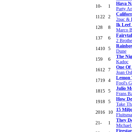
Hava N
10
-
1
Party A
Califor
11
22
2
2pac & 
Ik Leef
12
8
8
Marco B
Fairytal
13
7
6
2 Brothe
Rainbow
14
10
5
Dune
The Nig
15
9
6
Kadoc
One Of
16
12
7
Joan Os
Lemon 
17
19
4
Fool's 
Julio M
18
15
5
Frans B
How Dee
19
18
5
Take Th
15 Milj
20
16
10
Fluitsma
They Do
21
-
1
Michael
Firestar