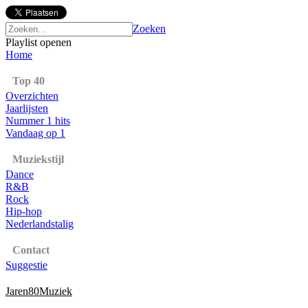
Zoeken
Playlist openen
Home
Top 40
Overzichten
Jaarlijsten
Nummer 1 hits
Vandaag op 1
Muziekstijl
Dance
R&B
Rock
Hip-hop
Nederlandstalig
Contact
Suggestie
Jaren80Muziek