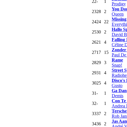
22
-
1
Prodigy
You Don
23
28
2
Queen
Missing
24
24
22
Everythi
Hallo S
25
30
2
David B
Falling
26
21
4
Céline 
Zonder
27
17
15
Paul De
Rame
28
29
3
Snap!
Street S
29
31
4
Radiohe
Disco's
30
25
4
Gusto
Ga Dan
31
-
1
Demis
Con Te 
32
-
1
Andrea 
Tersche
33
37
2
Rob Jan
Jas Aan
34
36
2
André V