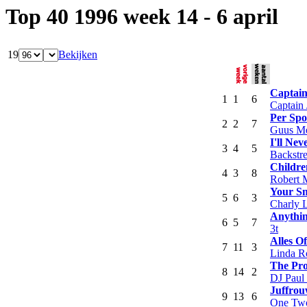
Top 40 1996 week 14 - 6 april
19
Bekijken
Captain
1
1
6
Captain 
Per Spo
2
2
7
Guus Me
I'll Ne
3
4
5
Backstr
Childre
4
3
8
Robert 
Your Sm
5
6
3
Charly 
Anythi
6
5
7
3t
Alles Of
7
11
3
Linda R
The Pr
8
14
2
DJ Paul 
Juffrou
9
13
6
One Two