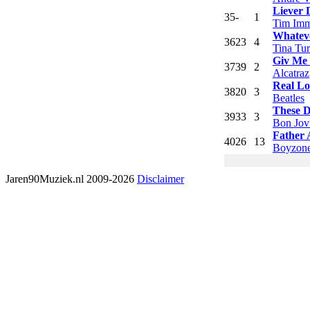
Liever 
35
-
1
Tim Imm
Whatev
36
23
4
Tina Tur
Giv Me
37
39
2
Alcatraz
Real Lo
38
20
3
Beatles
These 
39
33
3
Bon Jov
Father
40
26
13
Boyzon
Jaren90Muziek.nl 2009-2026
Disclaimer